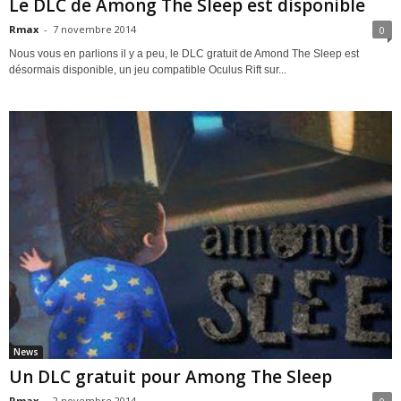
Le DLC de Among The Sleep est disponible
Rmax
-
7 novembre 2014
0
Nous vous en parlions il y a peu, le DLC gratuit de Amond The Sleep est
désormais disponible, un jeu compatible Oculus Rift sur...
News
Un DLC gratuit pour Among The Sleep
Rmax
-
2 novembre 2014