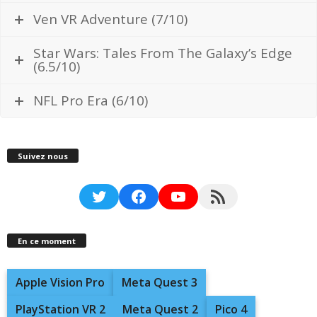
Ven VR Adventure (7/10)
Star Wars: Tales From The Galaxy’s Edge
(6.5/10)
NFL Pro Era (6/10)
Suivez nous
Twitter
Facebook
YouTube
RSS Feed
En ce moment
Apple Vision Pro
Meta Quest 3
PlayStation VR 2
Meta Quest 2
Pico 4