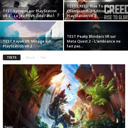
TEST CREED: Rise To Glory
TEST Synapse sur PlayStation
Championship Edition sur
VR 2 – Le jeu PSVR 2 de l’été
PlayStation VR 2
TEST Peaky Blinders VR sur
TEST Kayak VR: Mirage sur
Meta Quest 2 – L’ambiance ne
PlayStation VR 2
fait pas...
TESTS
Accueil
Tests
Tests