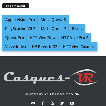
En ce moment
Apple Vision Pro
Meta Quest 3
PlayStation VR 2
Meta Quest 2
Pico 4
Quest Pro
HTC Vive Flow
HTC Vive Pro 2
Valve Index
HP Reverb G2
HTC Vive Cosmos
Rejoignez-nous sur les réseaux sociaux :