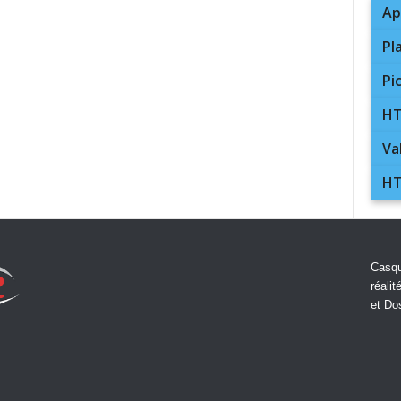
Ap
Pl
Pi
HT
Va
HT
Casqu
réalit
et Do