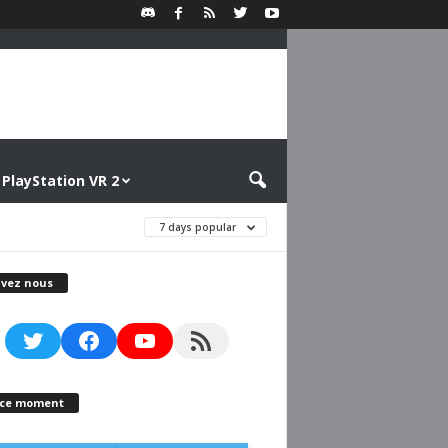
PlayStation VR 2
7 days popular
ivez nous
Twitter
Facebook
YouTube
RSS Feed
 ce moment