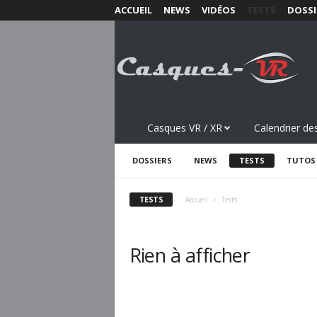
ACCUEIL
NEWS
VIDÉOS
TESTS
DOSSI
C
a
s
q
u
e
s
Casques VR / XR
Calendrier des
-
V
DOSSIERS
NEWS
TESTS
TUTOS
R
.
c
TESTS
Accueil
Tests
o
m
Rien à afficher