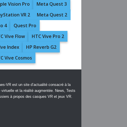
ple Vision Pro
Meta Quest 3
ayStation VR 2
Meta Quest 2
co 4
Quest Pro
C Vive Flow
HTC Vive Pro 2
lve Index
HP Reverb G2
C Vive Cosmos
es-VR est un site d’actualité consacré à la
é virtuelle et la réalité augmentée. News, Tests
ssiers à propos des casques VR et jeux VR.