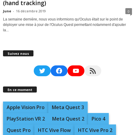
(hand tracking)
June
-
16 décembre 2019
0
La semaine dernière, nous vous informions qu'Oculus était sur le point de
déployer une mise à jour de l'Oculus Quest permettant notamment d'ajouter
la...
Suivez nous
Twitter
Facebook
YouTube
RSS Feed
En ce moment
Apple Vision Pro
Meta Quest 3
PlayStation VR 2
Meta Quest 2
Pico 4
Quest Pro
HTC Vive Flow
HTC Vive Pro 2