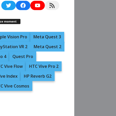
Twitter
Facebook
YouTube
RSS Feed
 ce moment
ple Vision Pro
Meta Quest 3
ayStation VR 2
Meta Quest 2
co 4
Quest Pro
C Vive Flow
HTC Vive Pro 2
lve Index
HP Reverb G2
C Vive Cosmos