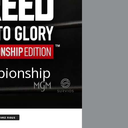
pionship
ivez nous