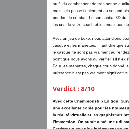
au fil du combat sont de très bonne quali
mais cela passe finalement au second pla
pendant le combat. Le son spatial 3D du 
les cris de votre coach et les musiques d
Avec un jeu de boxe, nous attendions beau
casque et les manettes. Il faut dire que s
le casque ne sont pas vraiment au rendez
point que nous avons du vérifier s’il n’exi
Pour les manettes, chaque coup donné lais
puissance n’est pas vraiment significative.
Verdict : 8/10
Avec cette Championship Edition, Surv
une excellente copie pour les nouveau
la réalité virtuelle et les graphismes 
l’immersion. On aurait aimé une utili
Carrière un peu plus intéressant puisq