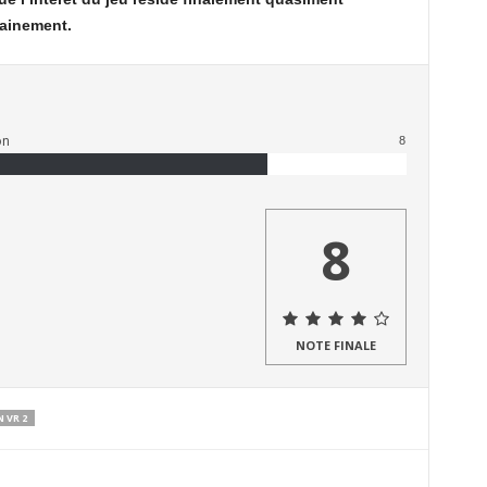
rainement.
on
8
8
NOTE FINALE
 VR 2