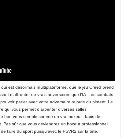
 qui est désormais multiplateforme, que le jeu Creed prend
ssant d’affronter de vrais adversaires que l’IA. Les combats
e pouvoir parler avec votre adversaire rajoute du piment. Le
re qui vous permet d’arpenter diverses salles
me bon vous semble comme un vrai boxeur. Tapis de
est. Pas sûr que vous deviendrez un boxeur professionnel
de faire du sport puisqu’avec le PSVR2 sur la tête,