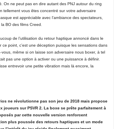
té. On ne peut pas en dire autant des PNJ autour du ring
n tellement vous êtes concentré sur votre adversaire
casque est appréciable avec l’ambiance des spectateurs,
e la BO des films Creed.
coup de l’utilisation du retour haptique annoncé dans le
ur ce point, c’est une déception puisque les sensations dans
-vous, même si on laisse son adversaire nous boxer, à tel
stait pas une option à activer ou une puissance à définir.
se entrevoir une petite vibration mais là encore, la
ios ne révolutionne pas son jeu de 2018 mais propose
x joueurs sur PSVR 2. La boxe se prête parfaitement à
proposés par cette nouvelle version renforcent
sation plus poussée des retours haptiques et un mode
ue l’intérêt du jeu réside finalement quasiment