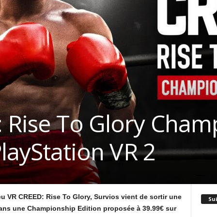
 Rise To Glory Cham
PlayStation VR 2
jeu VR CREED: Rise To Glory, Survios vient de sortir une
Su
dans une Championship Edition proposée à 39.99€ sur