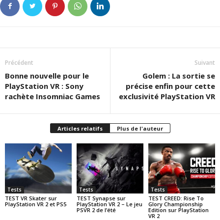
Précédent
Suivant
Bonne nouvelle pour le
Golem : La sortie se
PlayStation VR : Sony
précise enfin pour cette
rachète Insomniac Games
exclusivité PlayStation VR
Articles relatifs
Plus de l'auteur
Tests
Tests
Tests
TEST VR Skater sur
TEST Synapse sur
TEST CREED: Rise To
PlayStation VR 2 et PS5
PlayStation VR 2 – Le jeu
Glory Championship
PSVR 2 de l’été
Edition sur PlayStation
VR 2