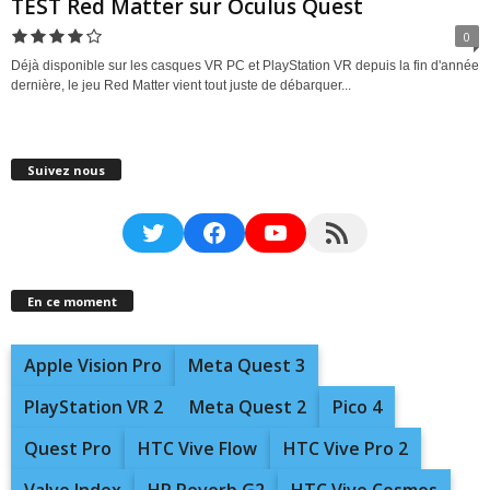
TEST Red Matter sur Oculus Quest
0
Déjà disponible sur les casques VR PC et PlayStation VR depuis la fin d'année
dernière, le jeu Red Matter vient tout juste de débarquer...
Suivez nous
Twitter
Facebook
YouTube
RSS Feed
En ce moment
Apple Vision Pro
Meta Quest 3
PlayStation VR 2
Meta Quest 2
Pico 4
Quest Pro
HTC Vive Flow
HTC Vive Pro 2
Valve Index
HP Reverb G2
HTC Vive Cosmos