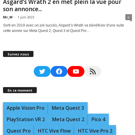
Asgard’s Wrath 2 en met plein la vue pour
son annonce...
Mr_W
-
1 juin 2023
0
Sorti en 2019 avec un joli succès, Asgard’s Wrath va bénéficier d'une suite
cette année sur Meta Quest 2, Quest 3 et Quest Pro....
Suivez nous
Twitter
Facebook
YouTube
RSS Feed
En ce moment
Apple Vision Pro
Meta Quest 3
PlayStation VR 2
Meta Quest 2
Pico 4
Quest Pro
HTC Vive Flow
HTC Vive Pro 2