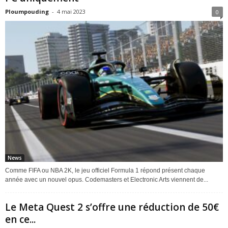
Ploumpouding
-
4 mai 2023
0
News
Comme FIFA ou NBA 2K, le jeu officiel Formula 1 répond présent chaque
année avec un nouvel opus. Codemasters et Electronic Arts viennent de...
Le Meta Quest 2 s’offre une réduction de 50€
en ce...