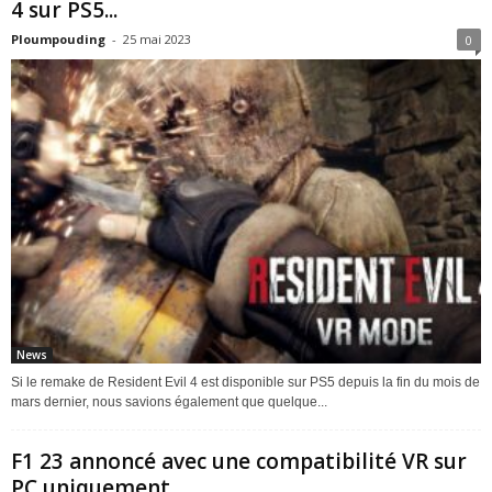
4 sur PS5...
Ploumpouding
-
25 mai 2023
0
News
Si le remake de Resident Evil 4 est disponible sur PS5 depuis la fin du mois de
mars dernier, nous savions également que quelque...
F1 23 annoncé avec une compatibilité VR sur
PC uniquement