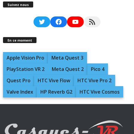
Suivez nous
Twitter
Facebook
YouTube
RSS Feed
En ce moment
Apple Vision Pro
Meta Quest 3
PlayStation VR 2
Meta Quest 2
Pico 4
Quest Pro
HTC Vive Flow
HTC Vive Pro 2
Valve Index
HP Reverb G2
HTC Vive Cosmos