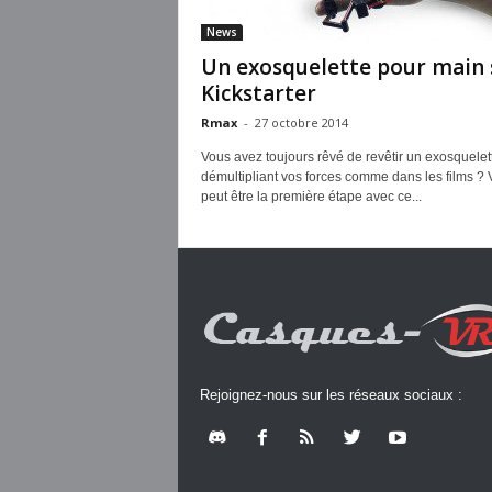
News
Un exosquelette pour main 
Kickstarter
Rmax
-
27 octobre 2014
Vous avez toujours rêvé de revêtir un exosquelet
démultipliant vos forces comme dans les films ? V
peut être la première étape avec ce...
Rejoignez-nous sur les réseaux sociaux :