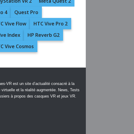
ayStation VR 2
Meta Quest 2
co 4
Quest Pro
C Vive Flow
HTC Vive Pro 2
lve Index
HP Reverb G2
C Vive Cosmos
es-VR est un site d’actualité consacré à la
é virtuelle et la réalité augmentée. News, Tests
ssiers à propos des casques VR et jeux VR.