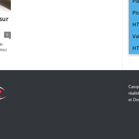
Pl
Pi
sur
HT
0
Va
te
HT
oici
Casqu
réalit
et Do