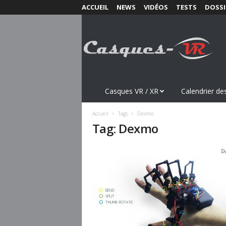
ACCUEIL
NEWS
VIDÉOS
TESTS
DOSSI
C
a
s
q
u
e
s
Casques VR / XR
Calendrier des
-
V
Accueil
Tags
Dexmo
R
Tag: Dexmo
.
c
o
m