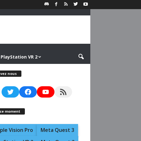
PlayStation VR 2
ivez nous
Twitter
Facebook
YouTube
RSS Feed
 ce moment
ple Vision Pro
Meta Quest 3