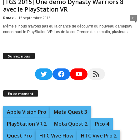
[TGS 2015] Une démo Dynasty Warriors 8
avec le PlayStation VR
Rmax
-
15 septembre 2015
0
Même si nous n'avons pas eu la chance de découvrir du nouveau gameplay
concernant le PlayStation VR lors de la conférence de ce matin, plusieurs...
Suivez nous
Twitter
Facebook
YouTube
RSS Feed
En ce moment
Apple Vision Pro
Meta Quest 3
PlayStation VR 2
Meta Quest 2
Pico 4
Quest Pro
HTC Vive Flow
HTC Vive Pro 2