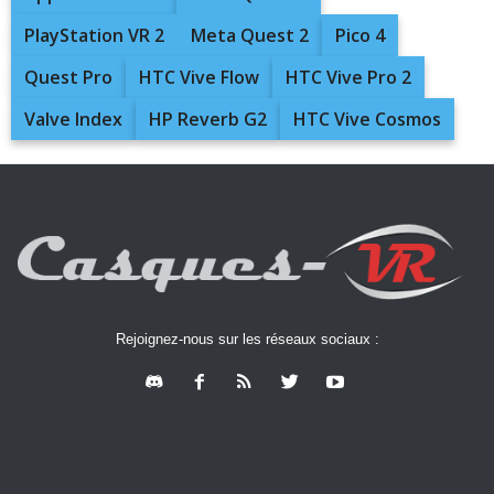
PlayStation VR 2
Meta Quest 2
Pico 4
Quest Pro
HTC Vive Flow
HTC Vive Pro 2
Valve Index
HP Reverb G2
HTC Vive Cosmos
Rejoignez-nous sur les réseaux sociaux :