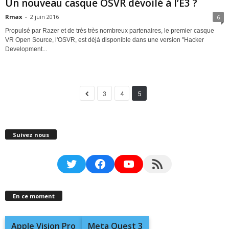
Un nouveau casque OSVR dévoilé à l’E3 ?
Rmax
-
2 juin 2016
6
Propulsé par Razer et de très très nombreux partenaires, le premier casque
VR Open Source, l'OSVR, est déjà disponible dans une version "Hacker
Development...
3
4
5
Suivez nous
Twitter
Facebook
YouTube
RSS Feed
En ce moment
Apple Vision Pro
Meta Quest 3