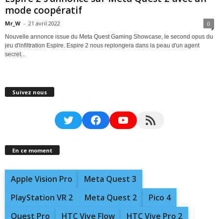
mode coopératif
Mr_W
-
21 avril 2022
0
Nouvelle annonce issue du Meta Quest Gaming Showcase, le second opus du
jeu d'infiltration Espire. Espire 2 nous replongera dans la peau d'un agent
secret...
Suivez nous
Twitter
Facebook
YouTube
RSS Feed
En ce moment
Apple Vision Pro
Meta Quest 3
PlayStation VR 2
Meta Quest 2
Pico 4
Quest Pro
HTC Vive Flow
HTC Vive Pro 2