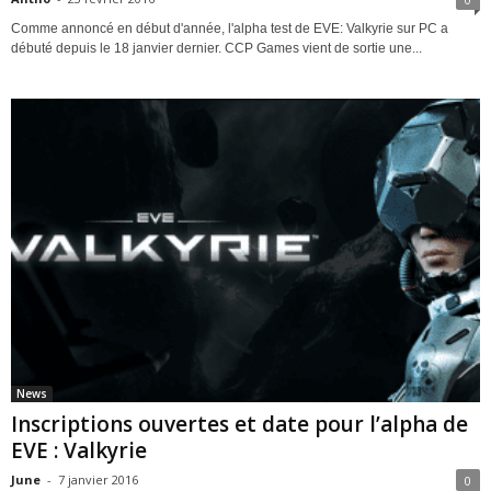
Comme annoncé en début d'année, l'alpha test de EVE: Valkyrie sur PC a
débuté depuis le 18 janvier dernier. CCP Games vient de sortie une...
News
Inscriptions ouvertes et date pour l’alpha de
EVE : Valkyrie
June
-
7 janvier 2016
0