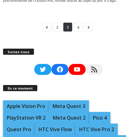
précommande de l'Oculus Rift, nouvel article au sujet du jeu. Il s'agit...
2
3
4
Suivez nous
Twitter
Facebook
YouTube
RSS Feed
En ce moment
Apple Vision Pro
Meta Quest 3
PlayStation VR 2
Meta Quest 2
Pico 4
Quest Pro
HTC Vive Flow
HTC Vive Pro 2