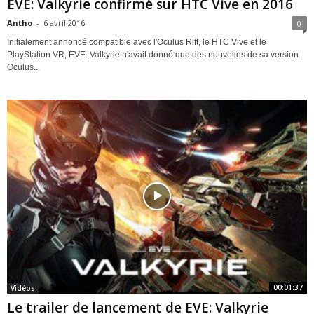
EVE: Valkyrie confirmé sur HTC Vive en 2016
Antho
-
6 avril 2016
0
Initialement annoncé compatible avec l'Oculus Rift, le HTC Vive et le
PlayStation VR, EVE: Valkyrie n'avait donné que des nouvelles de sa version
Oculus...
00:01:37
Vidéos
Le trailer de lancement de EVE: Valkyrie