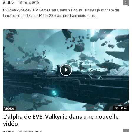
Antho
-
18 mars 2016
0
EVE: Valkyrie de CCP Games sera sans nul doute l'un des jeux phare du
lancement de l'Oculus Rift le 28 mars prochain mais nous...
00:00:45
Vidéos
L’alpha de EVE: Valkyrie dans une nouvelle
vidéo
Antho
-
23 février 2016
0