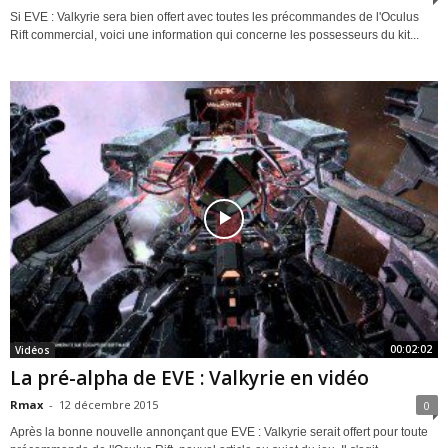
Si EVE : Valkyrie sera bien offert avec toutes les précommandes de l'Oculus
Rift commercial, voici une information qui concerne les possesseurs du kit...
00:02:02
Vidéos
La pré-alpha de EVE : Valkyrie en vidéo
Rmax
-
12 décembre 2015
0
Après la bonne nouvelle annonçant que EVE : Valkyrie serait offert pour toute