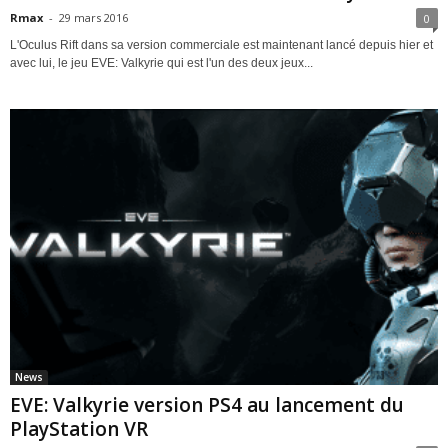
Rmax
-
29 mars 2016
0
L'Oculus Rift dans sa version commerciale est maintenant lancé depuis hier et
avec lui, le jeu EVE: Valkyrie qui est l'un des deux jeux...
News
EVE: Valkyrie version PS4 au lancement du
PlayStation VR