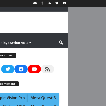
PlayStation VR 2
ivez nous
Twitter
Facebook
YouTube
RSS Feed
 ce moment
ple Vision Pro
Meta Quest 3