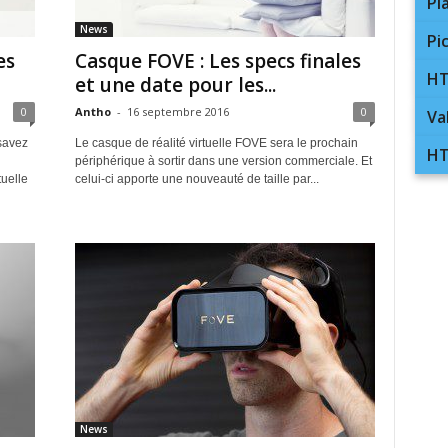
Pl
News
Pi
es
Casque FOVE : Les specs finales
HT
et une date pour les...
0
Antho
-
16 septembre 2016
0
Va
 savez
Le casque de réalité virtuelle FOVE sera le prochain
HT
périphérique à sortir dans une version commerciale. Et
uelle
celui-ci apporte une nouveauté de taille par...
News