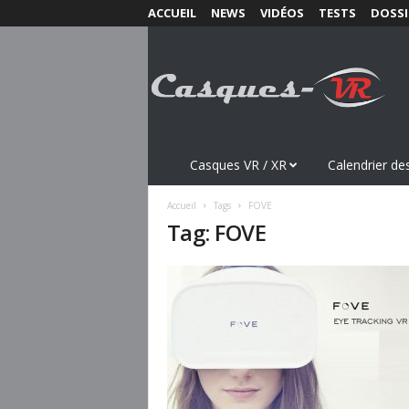
ACCUEIL
NEWS
VIDÉOS
TESTS
DOSSI
C
a
s
q
u
e
s
Casques VR / XR
Calendrier des
-
V
Accueil
Tags
FOVE
R
Tag: FOVE
.
c
o
m