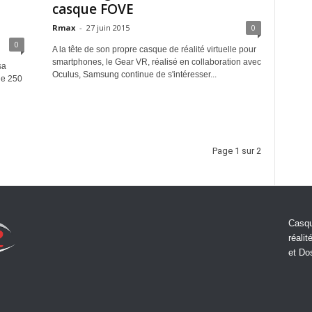
casque FOVE
Rmax
-
27 juin 2015
0
0
A la tête de son propre casque de réalité virtuelle pour
smartphones, le Gear VR, réalisé en collaboration avec
sa
Oculus, Samsung continue de s'intéresser...
de 250
Page 1 sur 2
Casqu
réalit
et Do