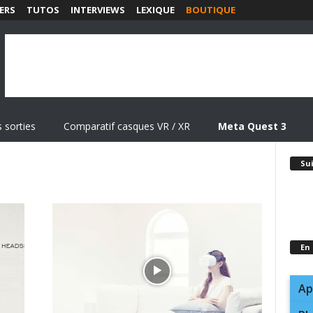
ERS
TUTOS
INTERVIEWS
LEXIQUE
BOUTIQUE
 sorties
Comparatif casques VR / XR
Meta Quest 3
Su
En
Ap