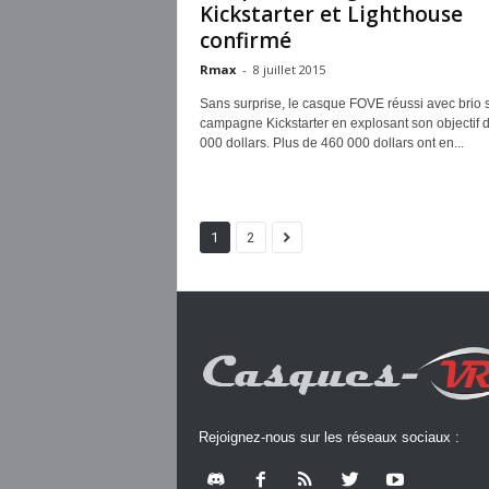
Kickstarter et Lighthouse
confirmé
Rmax
-
8 juillet 2015
Sans surprise, le casque FOVE réussi avec brio 
campagne Kickstarter en explosant son objectif 
000 dollars. Plus de 460 000 dollars ont en...
1
2
Rejoignez-nous sur les réseaux sociaux :