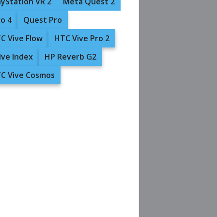
ayStation VR 2
Meta Quest 2
co 4
Quest Pro
C Vive Flow
HTC Vive Pro 2
lve Index
HP Reverb G2
C Vive Cosmos