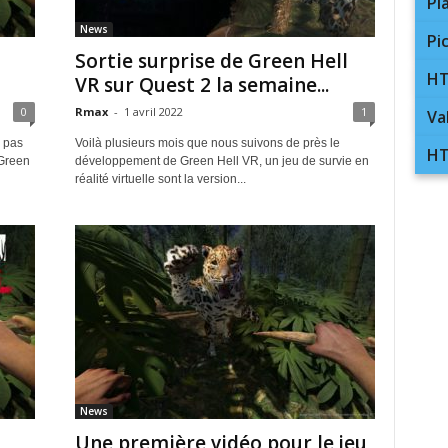
Pl
News
Pi
Sortie surprise de Green Hell
HT
VR sur Quest 2 la semaine...
0
Rmax
-
1 avril 2022
1
Va
 pas
Voilà plusieurs mois que nous suivons de près le
HT
 Green
développement de Green Hell VR, un jeu de survie en
réalité virtuelle sont la version...
News
Une première vidéo pour le jeu