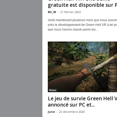
gratuite est disponible sur PC
Mr_W
-
21 février 2022
Voilà maintenant plusieurs mois que nous suivo
près le développement de Green Hell VR à tel po
que nous l'avons classé parmi les...
News
Le jeu de survie Green Hell 
annoncé sur PC et...
June
-
22 décembre 2020