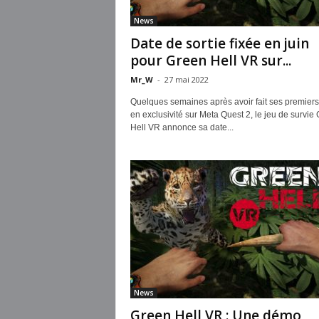
News
Date de sortie fixée en juin
pour Green Hell VR sur...
Mr_W
-
27 mai 2022
Quelques semaines après avoir fait ses premiers
en exclusivité sur Meta Quest 2, le jeu de survie
Hell VR annonce sa date...
News
Green Hell VR : Une démo