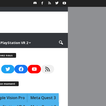
PlayStation VR 2
ivez nous
Twitter
Facebook
YouTube
RSS Feed
 ce moment
ple Vision Pro
Meta Quest 3