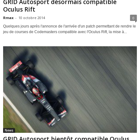
GRID Autosport désormais compatible
Oculus Rift
Rmax
-
10 octobre 2014
0
Quelques jours après l'annonce de l'arrivée d'un patch permettant de rendre le
jeu de courses de Codemasters compatible avec l'Oculus Rift, la mise à...
News
GRID Autosport bientôt compatible Oculus