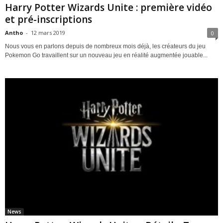
Harry Potter Wizards Unite : première vidéo
et pré-inscriptions
Antho
-
12 mars 2019
0
Nous vous en parlons depuis de nombreux mois déjà, les créateurs du jeu
Pokemon Go travaillent sur un nouveau jeu en réalité augmentée jouable...
News