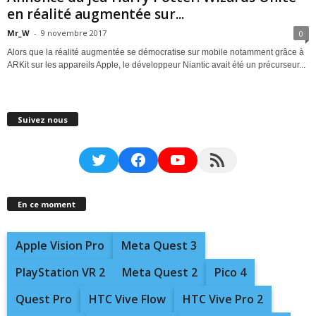
en réalité augmentée sur...
Mr_W
-
9 novembre 2017
0
Alors que la réalité augmentée se démocratise sur mobile notamment grâce à
ARKit sur les appareils Apple, le développeur Niantic avait été un précurseur...
Suivez nous
Twitter
Facebook
YouTube
RSS Feed
En ce moment
Apple Vision Pro
Meta Quest 3
PlayStation VR 2
Meta Quest 2
Pico 4
Quest Pro
HTC Vive Flow
HTC Vive Pro 2