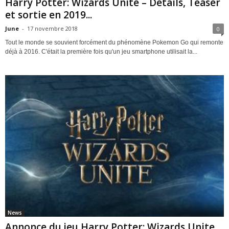
Harry Potter: Wizards Unite – Détails, Teaser
et sortie en 2019...
June
-
17 novembre 2018
0
Tout le monde se souvient forcément du phénomène Pokemon Go qui remonte
déjà à 2016. C'était la première fois qu'un jeu smartphone utilisait la...
News
Annonce du jeu Harry Potter: Wizards Unite