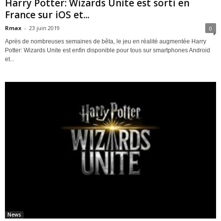
Harry Potter: Wizards Unite est sorti en
France sur iOS et...
Rmax
-
23 juin 2019
0
Après de nombreuses semaines de bêta, le jeu en réalité augmentée Harry
Potter: Wizards Unite est enfin disponible pour tous sur smartphones Android
et...
News