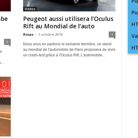
Pl
Vidéos
Pi
mbe
Peugeot aussi utilisera l’Oculus
HT
Rift au Mondial de l’auto
Rmax
-
1 octobre 2014
1
Va
0
Nous vous en parlions la semaine dernière, un stand
HT
au mondial de l'automobile de Paris proposera de vivre
s
un crash-test grâce à l'Oculus Rift. L'automobile...
...