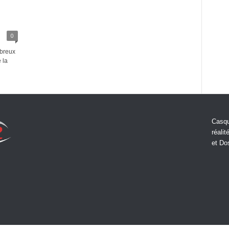
0
mbreux
 la
Casqu
réalit
et Do