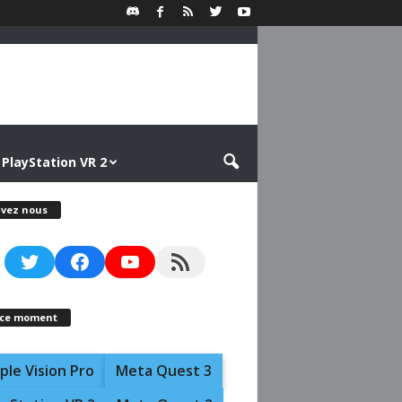
PlayStation VR 2
ivez nous
Twitter
Facebook
YouTube
RSS Feed
 ce moment
ple Vision Pro
Meta Quest 3