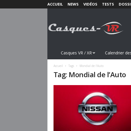
ACCUEIL
NEWS
VIDÉOS
TESTS
DOSSI
C
a
s
q
u
e
s
Casques VR / XR
Calendrier des
-
V
Accueil
Tags
Mondial de l’Auto
R
Tag: Mondial de l’Auto
.
c
o
m