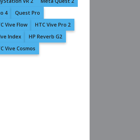
ayStation VR 2
Meta Quest 2
co 4
Quest Pro
C Vive Flow
HTC Vive Pro 2
lve Index
HP Reverb G2
C Vive Cosmos