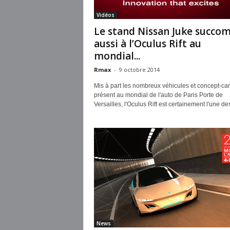
Vidéos
Le stand Nissan Juke succo
aussi à l’Oculus Rift au
mondial...
Rmax
-
9 octobre 2014
Mis à part les nombreux véhicules et concept-car
présent au mondial de l'auto de Paris Porte de
Versailles, l'Oculus Rift est certainement l'une des
News