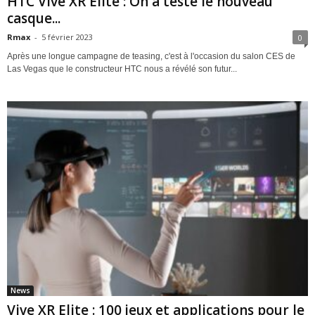
HTC Vive XR Elite : On a testé le nouveau
casque...
Rmax
-
5 février 2023
0
Après une longue campagne de teasing, c'est à l'occasion du salon CES de
Las Vegas que le constructeur HTC nous a révélé son futur...
News
Vive XR Elite : 100 jeux et applications pour le