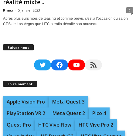
réalité mixte...
Rmax
-
5 janvier 2023
0
Après plusieurs mois de teasing et comme prévu, c'est à l'occasion du salon
CES de Las Vegas que HTC a enfin dévoilé son nouveau...
Suivez nous
Twitter
Facebook
YouTube
RSS Feed
En ce moment
Apple Vision Pro
Meta Quest 3
PlayStation VR 2
Meta Quest 2
Pico 4
Quest Pro
HTC Vive Flow
HTC Vive Pro 2