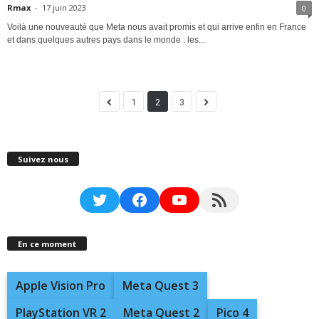
Rmax
-
17 juin 2023
0
Voilà une nouveauté que Meta nous avait promis et qui arrive enfin en France
et dans quelques autres pays dans le monde : les...
1
2
3
Suivez nous
Twitter
Facebook
YouTube
RSS Feed
En ce moment
Apple Vision Pro
Meta Quest 3
PlayStation VR 2
Meta Quest 2
Pico 4