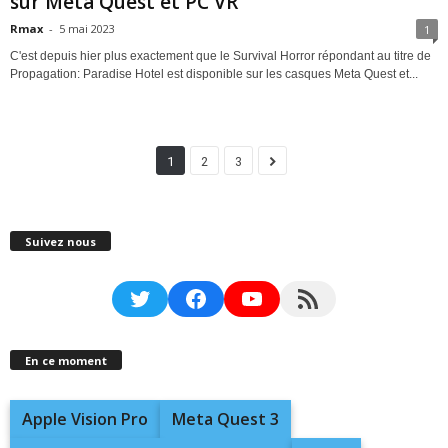
sur Meta Quest et PC VR
Rmax
-
5 mai 2023
1
C'est depuis hier plus exactement que le Survival Horror répondant au titre de
Propagation: Paradise Hotel est disponible sur les casques Meta Quest et...
1
2
3
Suivez nous
Twitter
Facebook
YouTube
RSS Feed
En ce moment
Apple Vision Pro
Meta Quest 3