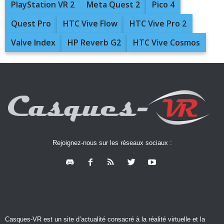
PlayStation VR 2
Meta Quest 2
Pico 4
Quest Pro
HTC Vive Flow
HTC Vive Pro 2
Valve Index
HP Reverb G2
HTC Vive Cosmos
Rejoignez-nous sur les réseaux sociaux :
Casques-VR est un site d’actualité consacré à la réalité virtuelle et la