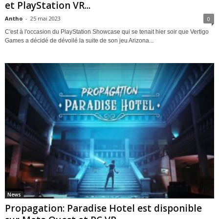
et PlayStation VR...
Antho
-
25 mai 2023
0
C'est à l'occasion du PlayStation Showcase qui se tenait hier soir que Vertigo
Games a décidé de dévoilé la suite de son jeu Arizona...
News
Propagation: Paradise Hotel est disponible