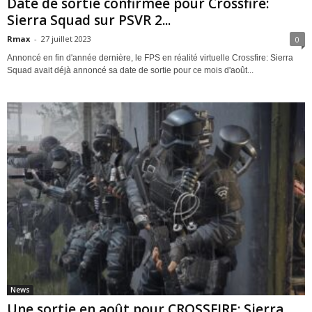
Date de sortie confirmée pour Crossfire:
Sierra Squad sur PSVR 2...
Rmax
-
27 juillet 2023
0
Annoncé en fin d'année dernière, le FPS en réalité virtuelle Crossfire: Sierra
Squad avait déjà annoncé sa date de sortie pour ce mois d'août...
News
Une sortie en août pour CROSSFIRE: Sierra