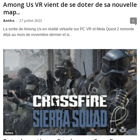
Among Us VR vient de se doter de sa nouvelle
map...
Antho
-
27 juillet 2023
0
La sortie de Among Us en réalité virtuelle sur PC VR et Meta Quest 2 remonte
déjà au mois de novembre dernier et si...
News