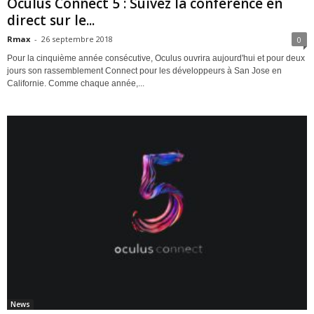
Oculus Connect 5 : Suivez la conférence en
direct sur le...
Rmax
-
26 septembre 2018
0
Pour la cinquième année consécutive, Oculus ouvrira aujourd'hui et pour deux
jours son rassemblement Connect pour les développeurs à San Jose en
Californie. Comme chaque année,...
News