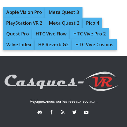
Apple Vision Pro
Meta Quest 3
PlayStation VR 2
Meta Quest 2
Pico 4
Quest Pro
HTC Vive Flow
HTC Vive Pro 2
Valve Index
HP Reverb G2
HTC Vive Cosmos
Rejoignez-nous sur les réseaux sociaux :