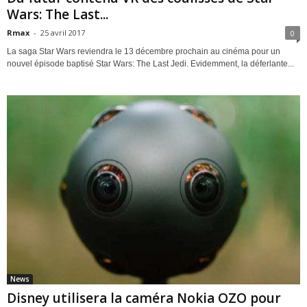
Wars: The Last...
Rmax
-
25 avril 2017
0
La saga Star Wars reviendra le 13 décembre prochain au cinéma pour un
nouvel épisode baptisé Star Wars: The Last Jedi. Evidemment, la déferlante...
News
Disney utilisera la caméra Nokia OZO pour