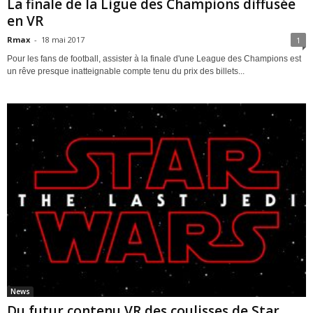
La finale de la Ligue des Champions diffusée
en VR
Rmax
-
18 mai 2017
1
Pour les fans de football, assister à la finale d'une League des Champions est
un rêve presque inatteignable compte tenu du prix des billets...
News
Du futur contenu VR des coulisses de Star