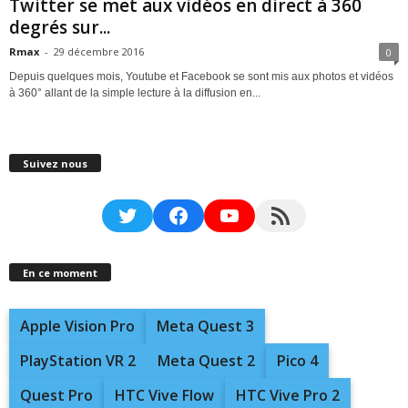
Twitter se met aux vidéos en direct à 360
degrés sur...
Rmax
-
29 décembre 2016
0
Depuis quelques mois, Youtube et Facebook se sont mis aux photos et vidéos
à 360° allant de la simple lecture à la diffusion en...
Suivez nous
Twitter
Facebook
YouTube
RSS Feed
En ce moment
Apple Vision Pro
Meta Quest 3
PlayStation VR 2
Meta Quest 2
Pico 4
Quest Pro
HTC Vive Flow
HTC Vive Pro 2