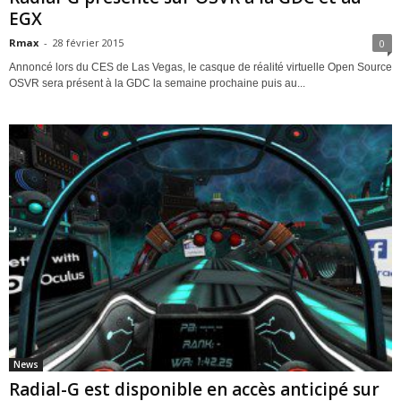
EGX
Rmax
-
28 février 2015
0
Annoncé lors du CES de Las Vegas, le casque de réalité virtuelle Open Source
OSVR sera présent à la GDC la semaine prochaine puis au...
News
Radial-G est disponible en accès anticipé sur