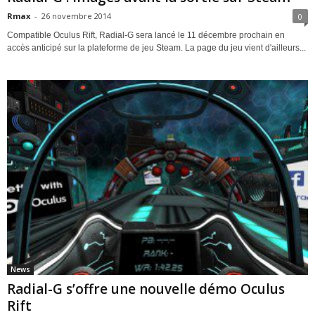
Rmax
-
26 novembre 2014
0
Compatible Oculus Rift, Radial-G sera lancé le 11 décembre prochain en
accès anticipé sur la plateforme de jeu Steam. La page du jeu vient d'ailleurs...
News
Radial-G s’offre une nouvelle démo Oculus
Rift