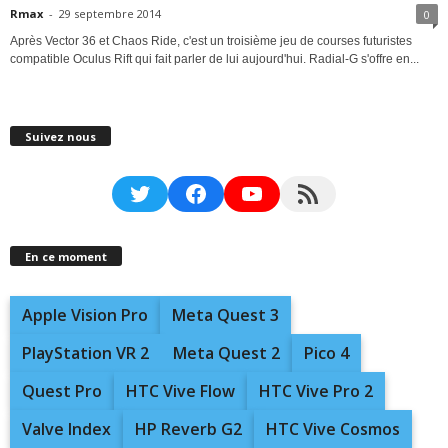
Rmax
-
29 septembre 2014
0
Après Vector 36 et Chaos Ride, c'est un troisième jeu de courses futuristes
compatible Oculus Rift qui fait parler de lui aujourd'hui. Radial-G s'offre en...
Suivez nous
Twitter
Facebook
YouTube
RSS Feed
En ce moment
Apple Vision Pro
Meta Quest 3
PlayStation VR 2
Meta Quest 2
Pico 4
Quest Pro
HTC Vive Flow
HTC Vive Pro 2
Valve Index
HP Reverb G2
HTC Vive Cosmos