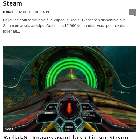
Steam
Rmax
-
12 décembre 2014
0
Le jeu de course futuriste à la Wipeout, Radial-G est enfin disponible sur
Steam en accès anticipé. Contre les 12.99€ demandés, vous pourrez donc
jouer au...
News
Radial-G : Images avant la sortie sur Steam