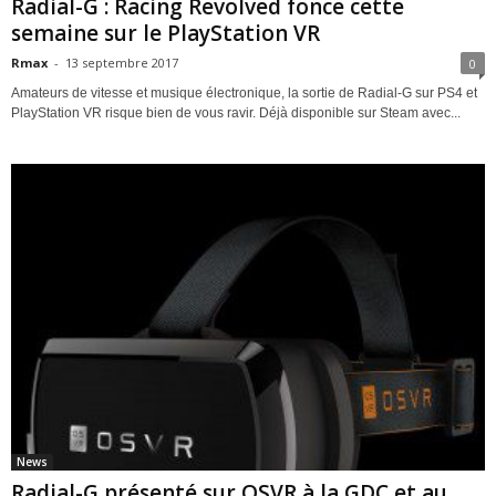
Radial-G : Racing Revolved fonce cette
semaine sur le PlayStation VR
Rmax
-
13 septembre 2017
0
Amateurs de vitesse et musique électronique, la sortie de Radial-G sur PS4 et
PlayStation VR risque bien de vous ravir. Déjà disponible sur Steam avec...
News
Radial-G présenté sur OSVR à la GDC et au