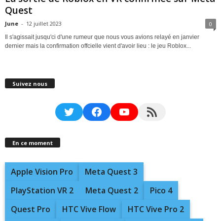
Quest
June
-
12 juillet 2023
0
Il s'agissait jusqu'ci d'une rumeur que nous vous avions relayé en janvier
dernier mais la confirmation offcielle vient d'avoir lieu : le jeu Roblox...
Suivez nous
Twitter
Facebook
YouTube
RSS Feed
En ce moment
Apple Vision Pro
Meta Quest 3
PlayStation VR 2
Meta Quest 2
Pico 4
Quest Pro
HTC Vive Flow
HTC Vive Pro 2