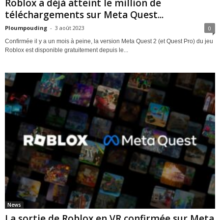
Roblox a déjà atteint le million de
téléchargements sur Meta Quest...
Ploumpouding
-
3 août 2023
0
Confirmée il y a un mois à peine, la version Meta Quest 2 (et Quest Pro) du jeu
Roblox est disponible gratuitement depuis le...
News
La sortie de Roblox en VR confirmée sur Meta