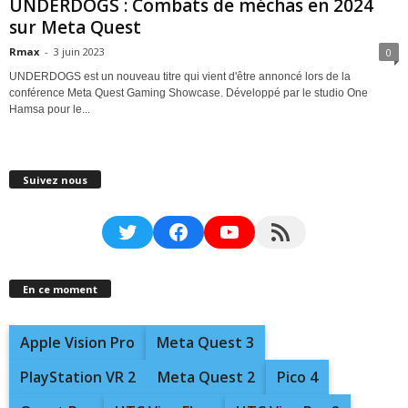
UNDERDOGS : Combats de méchas en 2024
sur Meta Quest
Rmax
-
3 juin 2023
0
UNDERDOGS est un nouveau titre qui vient d'être annoncé lors de la
conférence Meta Quest Gaming Showcase. Développé par le studio One
Hamsa pour le...
Suivez nous
Twitter
Facebook
YouTube
RSS Feed
En ce moment
Apple Vision Pro
Meta Quest 3
PlayStation VR 2
Meta Quest 2
Pico 4