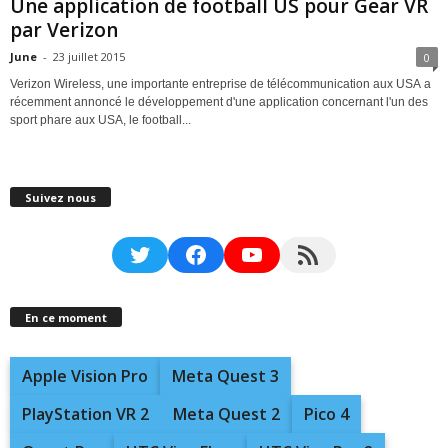
Une application de football US pour Gear VR
par Verizon
June
-
23 juillet 2015
0
Verizon Wireless, une importante entreprise de télécommunication aux USA a
récemment annoncé le développement d'une application concernant l'un des
sport phare aux USA, le football...
Suivez nous
Twitter
Facebook
YouTube
RSS Feed
En ce moment
Apple Vision Pro
Meta Quest 3
PlayStation VR 2
Meta Quest 2
Pico 4