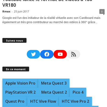
VR180
Rmax
-
25 juin 2017
0
Google est l'un des initiateur de la réalité virtuelle avec son Cardboard mais
également un très gros contributeur au marché des vidéos à 360° grâce...
Suivez nous
Twitter
Facebook
YouTube
RSS Feed
En ce moment
Apple Vision Pro
Meta Quest 3
PlayStation VR 2
Meta Quest 2
Pico 4
Quest Pro
HTC Vive Flow
HTC Vive Pro 2