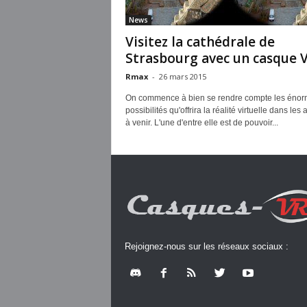
News
Visitez la cathédrale de
Strasbourg avec un casque 
Rmax
-
26 mars 2015
On commence à bien se rendre compte les éno
possibilités qu'offrira la réalité virtuelle dans les
à venir. L'une d'entre elle est de pouvoir...
Rejoignez-nous sur les réseaux sociaux :