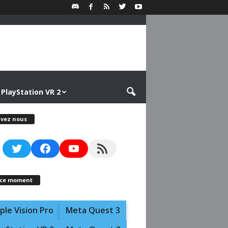
PlayStation VR 2
ivez nous
Twitter
Facebook
YouTube
RSS Feed
 ce moment
ple Vision Pro
Meta Quest 3