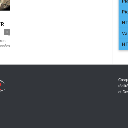
Pl
Pi
HT
VR
0
Va
rmes
HT
 années
Casqu
réalit
et Do