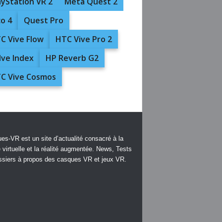
ayStation VR 2
Meta Quest 2
co 4
Quest Pro
C Vive Flow
HTC Vive Pro 2
lve Index
HP Reverb G2
C Vive Cosmos
es-VR est un site d’actualité consacré à la
é virtuelle et la réalité augmentée. News, Tests
ssiers à propos des casques VR et jeux VR.