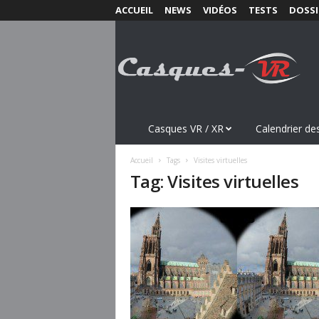
ACCUEIL
NEWS
VIDÉOS
TESTS
DOSSI
C
a
s
q
u
e
s
Casques VR / XR
Calendrier des
-
V
Accueil
Tags
Visites virtuelles
R
Tag: Visites virtuelles
.
c
o
m