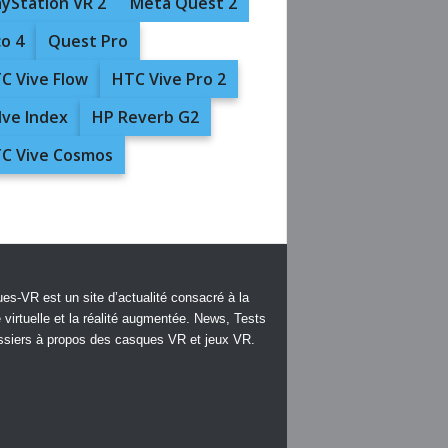
ayStation VR 2
Meta Quest 2
co 4
Quest Pro
C Vive Flow
HTC Vive Pro 2
lve Index
HP Reverb G2
C Vive Cosmos
es-VR est un site d’actualité consacré à la
é virtuelle et la réalité augmentée. News, Tests
ssiers à propos des casques VR et jeux VR.