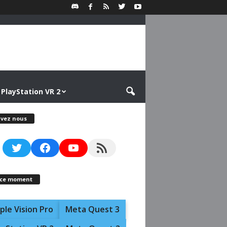
PlayStation VR 2
ivez nous
Twitter
Facebook
YouTube
RSS Feed
 ce moment
ple Vision Pro
Meta Quest 3