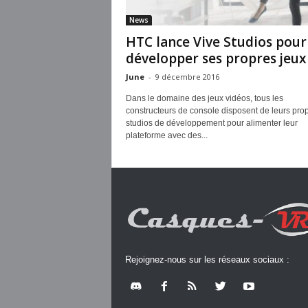
News
HTC lance Vive Studios pour
développer ses propres jeux
June
-
9 décembre 2016
Dans le domaine des jeux vidéos, tous les
constructeurs de console disposent de leurs pro
studios de développement pour alimenter leur
plateforme avec des...
Rejoignez-nous sur les réseaux sociaux :