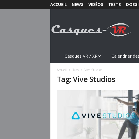
ACCUEIL
NEWS
VIDÉOS
TESTS
DOSSI
C
a
s
q
u
e
s
Casques VR / XR
Calendrier des
-
V
Accueil
Tags
Vive Studios
R
Tag: Vive Studios
.
c
o
m