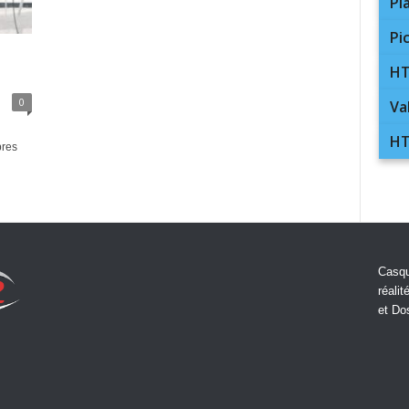
Pl
Pi
HT
0
Va
HT
pres
Casqu
réalit
et Do