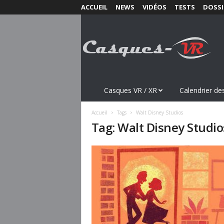
ACCUEIL
NEWS
VIDÉOS
TESTS
DOSSI
C
a
s
q
u
e
s
Casques VR / XR
Calendrier des
-
V
Accueil
Tags
Walt Disney Studios
R
Tag: Walt Disney Studio
.
c
o
m