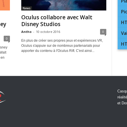
Pl
News
Pi
Oculus collabore avec Walt
HT
ney
Disney Studios
Antho
-
10 octobre 2016
0
Va
0
En plus de créer ses propres jeux et expériences VR,
HT
Oculus s'appuie sur de nombreux partenariats pour
isney
apporter du contenu à l'Oculus Rift. C'est ainsi...
Walt
 en
Casqu
réalit
et Do