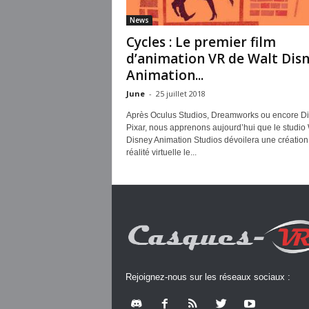
News
Cycles : Le premier film
d’animation VR de Walt Dis
Animation...
June
-
25 juillet 2018
Après Oculus Studios, Dreamworks ou encore D
Pixar, nous apprenons aujourd’hui que le studio 
Disney Animation Studios dévoilera une création
réalité virtuelle le...
Rejoignez-nous sur les réseaux sociaux :