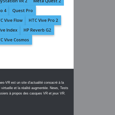
ayStation VR 2
Meta Quest 2
co 4
Quest Pro
C Vive Flow
HTC Vive Pro 2
lve Index
HP Reverb G2
C Vive Cosmos
es-VR est un site d’actualité consacré à la
é virtuelle et la réalité augmentée. News, Tests
ssiers à propos des casques VR et jeux VR.