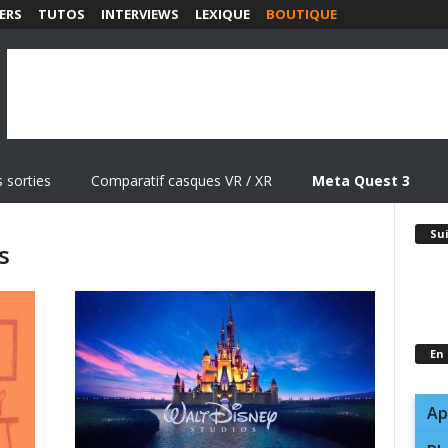
ERS
TUTOS
INTERVIEWS
LEXIQUE
BOUTIQUE
 sorties
Comparatif casques VR / XR
Meta Quest 3
Su
s
En
Ap