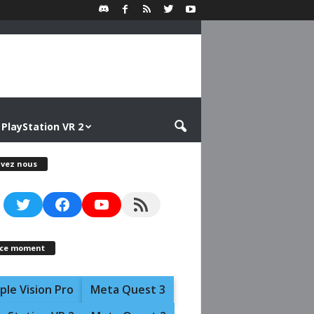
PlayStation VR 2
ivez nous
Twitter
Facebook
YouTube
RSS Feed
 ce moment
ple Vision Pro
Meta Quest 3