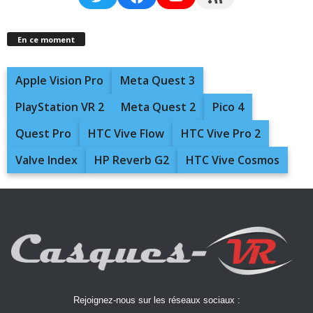
En ce moment
Apple Vision Pro
Meta Quest 3
PlayStation VR 2
Meta Quest 2
Pico 4
Quest Pro
HTC Vive Flow
HTC Vive Pro 2
Valve Index
HP Reverb G2
HTC Vive Cosmos
Rejoignez-nous sur les réseaux sociaux :