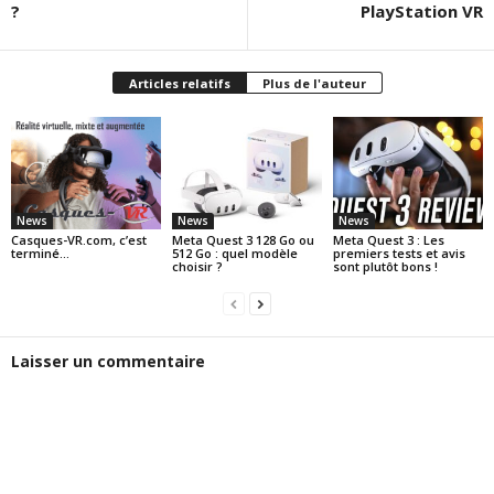
?
PlayStation VR
Articles relatifs
Plus de l'auteur
News
News
News
Casques-VR.com, c’est
Meta Quest 3 128 Go ou
Meta Quest 3 : Les
terminé…
512 Go : quel modèle
premiers tests et avis
choisir ?
sont plutôt bons !
Laisser un commentaire