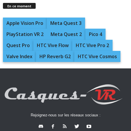
En ce moment
Apple Vision Pro
Meta Quest 3
PlayStation VR 2
Meta Quest 2
Pico 4
Quest Pro
HTC Vive Flow
HTC Vive Pro 2
Valve Index
HP Reverb G2
HTC Vive Cosmos
Rejoignez-nous sur les réseaux sociaux :