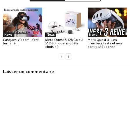
News
News
News
Casques-VR.com, c’est
Meta Quest 3 128 Go ou
Meta Quest 3 : Les
terminé…
512 Go : quel modèle
premiers tests et avis
choisir ?
sont plutôt bons !
Laisser un commentaire