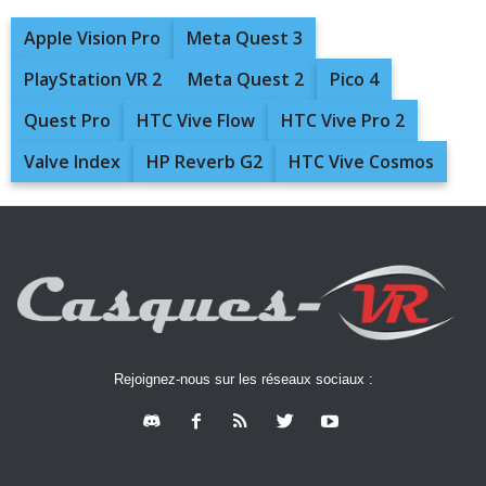
Apple Vision Pro
Meta Quest 3
PlayStation VR 2
Meta Quest 2
Pico 4
Quest Pro
HTC Vive Flow
HTC Vive Pro 2
Valve Index
HP Reverb G2
HTC Vive Cosmos
Rejoignez-nous sur les réseaux sociaux :