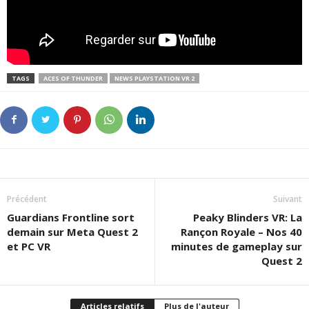
TAGS
ACES OF THUNDER
NEWS PLAYSTATION VR 2
Précédent
Suivant
Guardians Frontline sort
Peaky Blinders VR: La
demain sur Meta Quest 2
Rançon Royale – Nos 40
et PC VR
minutes de gameplay sur
Quest 2
Articles relatifs
Plus de l'auteur