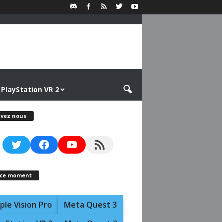
PlayStation VR 2
ivez nous
Twitter
Facebook
YouTube
RSS Feed
 ce moment
ple Vision Pro
Meta Quest 3