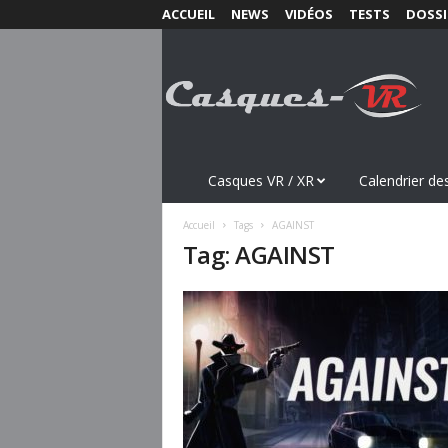
ACCUEIL
NEWS
VIDÉOS
TESTS
DOSSI
C
a
s
q
u
e
s
Casques VR / XR
Calendrier des
-
V
Accueil
Tags
AGAINST
R
Tag: AGAINST
.
c
o
m