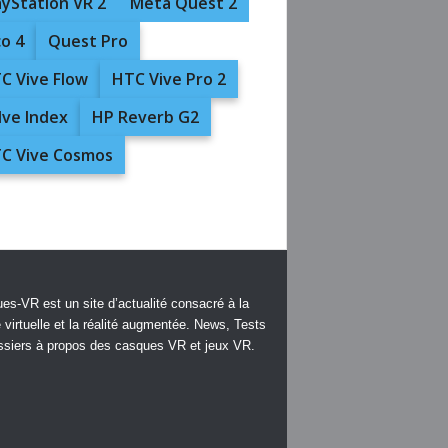
ayStation VR 2
Meta Quest 2
co 4
Quest Pro
C Vive Flow
HTC Vive Pro 2
lve Index
HP Reverb G2
C Vive Cosmos
es-VR est un site d’actualité consacré à la
é virtuelle et la réalité augmentée. News, Tests
ssiers à propos des casques VR et jeux VR.