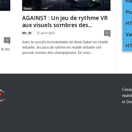
Pl
News
Pi
AGAINST : Un jeu de rythme VR
HT
aux visuels sombres des...
Mr_W
-
12 avril 2021
0
Va
0
Avec le succès incontestable de Beat Saber en réalité
HT
virtuelle, les jeux de rythme en réalité virtuelle ont
 le jeu
poussé comme des champignons. En voici...
Casqu
réalit
et Do