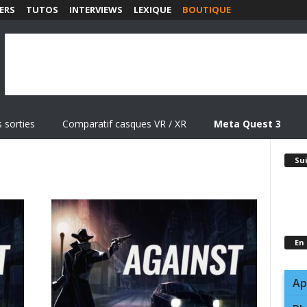
ERS
TUTOS
INTERVIEWS
LEXIQUE
BOUTIQUE
 sorties
Comparatif casques VR / XR
Meta Quest 3
Su
En
Ap