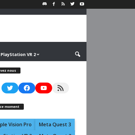
PlayStation VR 2
ivez nous
Twitter
Facebook
YouTube
RSS Feed
 ce moment
ple Vision Pro
Meta Quest 3