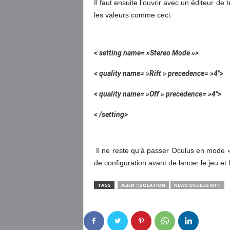
Il faut ensuite l’ouvrir avec un éditeur de
les valeurs comme ceci:
< setting name= »Stereo Mode »>
< quality name= »Rift » precedence= »4″>
< quality name= »Off » precedence= »4″>
< /setting>
Il ne reste qu’à passer Oculus en mode « 
de configuration avant de lancer le jeu et le
TAGS
ALIEN : ISOLATION
NEWS OCULUS RIFT