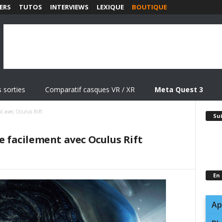
ERS
TUTOS
INTERVIEWS
LEXIQUE
BOUTIQUE
 sorties
Comparatif casques VR / XR
Meta Quest 3
nt avec Oculus Rift
Su
le facilement avec Oculus Rift
En
Ap