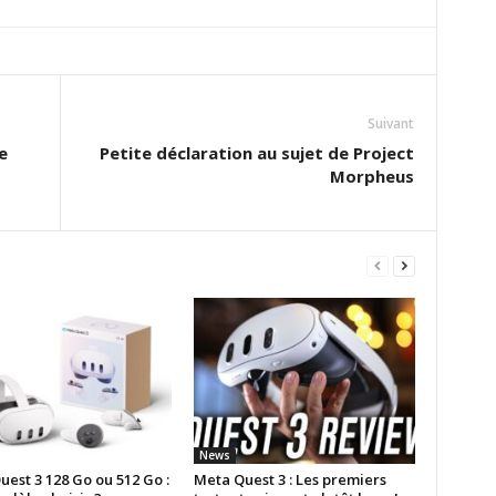
Suivant
e
Petite déclaration au sujet de Project
Morpheus
News
est 3 128 Go ou 512 Go :
Meta Quest 3 : Les premiers