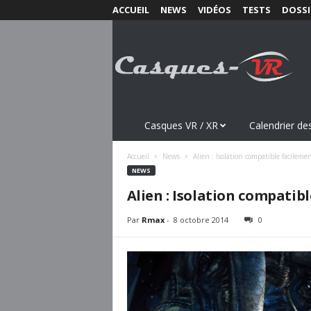
ACCUEIL
NEWS
VIDÉOS
TESTS
DOSSI
C
a
s
q
u
e
s
Casques VR / XR
Calendrier des
-
V
Accueil
News
Alien : Isolation compatible facileme
R
NEWS
.
Alien : Isolation compatib
c
o
Par
Rmax
-
8 octobre 2014
0
m