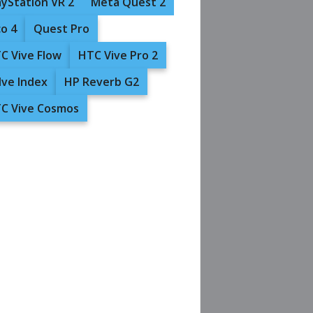
ayStation VR 2
Meta Quest 2
co 4
Quest Pro
C Vive Flow
HTC Vive Pro 2
lve Index
HP Reverb G2
C Vive Cosmos