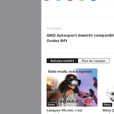
Précédent
GRID Autosport bientôt compatibl
Oculus Rift
Articles relatifs
Plus de l'auteur
News
News
Casques-VR.com, c’est
Meta Qu