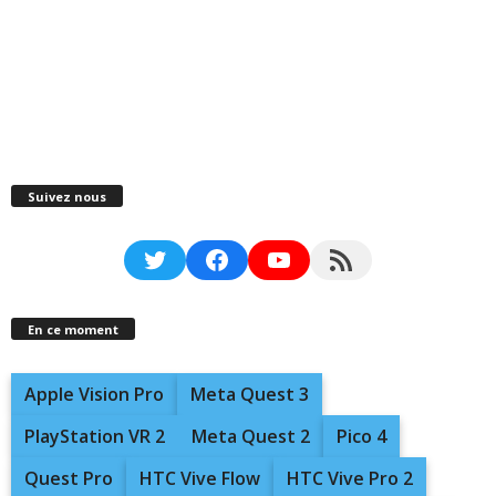
Suivez nous
Twitter
Facebook
YouTube
RSS Feed
En ce moment
Apple Vision Pro
Meta Quest 3
PlayStation VR 2
Meta Quest 2
Pico 4
Quest Pro
HTC Vive Flow
HTC Vive Pro 2