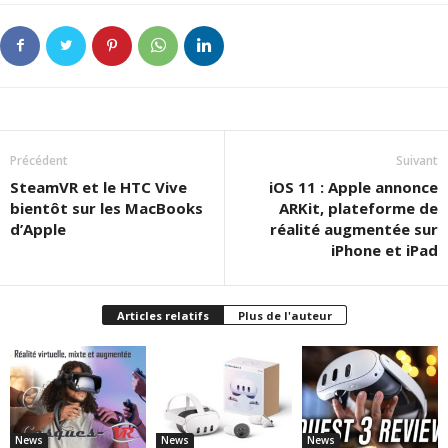
Précédent
Suivant
SteamVR et le HTC Vive
iOS 11 : Apple annonce
bientôt sur les MacBooks
ARKit, plateforme de
d’Apple
réalité augmentée sur
iPhone et iPad
Articles relatifs
Plus de l'auteur
News
News
News