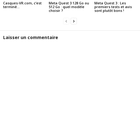
Casques-VR.com, c’est
Meta Quest 3 128 Go ou
Meta Quest 3 : Les
terminé…
512 Go : quel modèle
premiers tests et avis
choisir ?
sont plutôt bons !
Laisser un commentaire