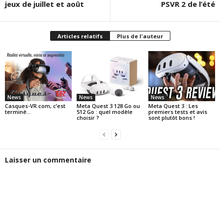
jeux de juillet et août
PSVR 2 de l’été
Articles relatifs
Plus de l'auteur
News
News
News
Casques-VR.com, c’est
Meta Quest 3 128 Go ou
Meta Quest 3 : Les
terminé…
512 Go : quel modèle
premiers tests et avis
choisir ?
sont plutôt bons !
Laisser un commentaire