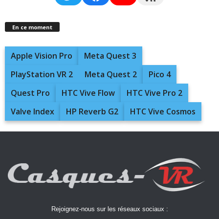
En ce moment
Apple Vision Pro
Meta Quest 3
PlayStation VR 2
Meta Quest 2
Pico 4
Quest Pro
HTC Vive Flow
HTC Vive Pro 2
Valve Index
HP Reverb G2
HTC Vive Cosmos
Rejoignez-nous sur les réseaux sociaux :