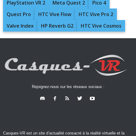
PlayStation VR 2
Meta Quest 2
Pico 4
Quest Pro
HTC Vive Flow
HTC Vive Pro 2
Valve Index
HP Reverb G2
HTC Vive Cosmos
Rejoignez-nous sur les réseaux sociaux :
Casques-VR est un site d’actualité consacré à la réalité virtuelle et la