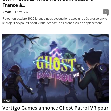
France à...
Rmax
-
17 mai 2021
0
Retour en octobre 2019 lorsque nous découvrions avec une très grosse envie
le projet EVA pour "Esport Virtual Arenas", des arènes VR en déplacement...
News
Vertigo Games annonce Ghost Patrol VR pour