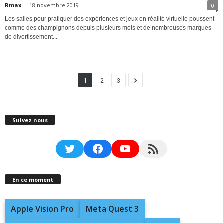
Rmax
-
18 novembre 2019
0
Les salles pour pratiquer des expériences et jeux en réalité virtuelle poussent
comme des champignons depuis plusieurs mois et de nombreuses marques
de divertissement...
1
2
3
Suivez nous
Twitter
Facebook
YouTube
RSS Feed
En ce moment
Apple Vision Pro
Meta Quest 3