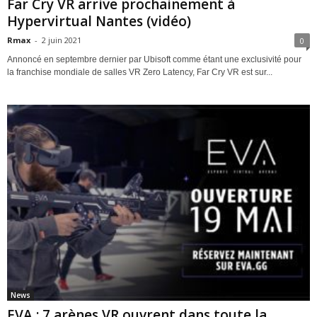
Far Cry VR arrive prochainement à
Hypervirtual Nantes (vidéo)
Rmax
-
2 juin 2021
0
Annoncé en septembre dernier par Ubisoft comme étant une exclusivité pour
la franchise mondiale de salles VR Zero Latency, Far Cry VR est sur...
News
EVA : 7 arènes VR ouvrent dans toute la