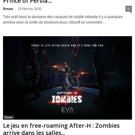
Prince of Persia:...
Rmax
-
13 février 2020
0
Très actif dans le domaine des casques de réalité virtuelle il y a quelques
années avec la sortie de plusieurs jeux, Ubisoft se concentre...
News
Le jeu en free-roaming After-H : Zombies
arrive dans les salles...