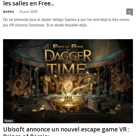
les salles en Free...
Antho
-
16 juin 2020
0
On ne présente plus le studio Vertigo Games à qui l'on doit déjà le très connu
jeu VR Arizona Sunshine. Si le studio travaille déjà...
News
Ubisoft annonce un nouvel escape game VR :