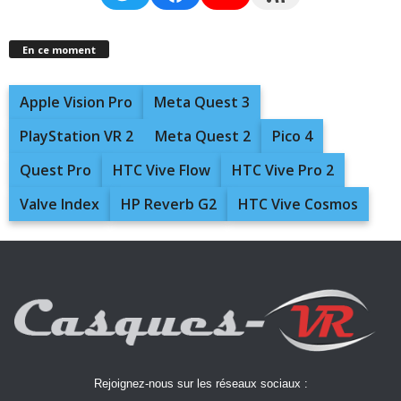
En ce moment
Apple Vision Pro
Meta Quest 3
PlayStation VR 2
Meta Quest 2
Pico 4
Quest Pro
HTC Vive Flow
HTC Vive Pro 2
Valve Index
HP Reverb G2
HTC Vive Cosmos
Rejoignez-nous sur les réseaux sociaux :