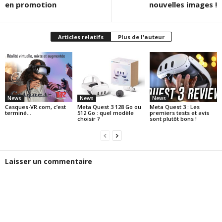
en promotion
nouvelles images !
Articles relatifs
Plus de l'auteur
News
News
News
Casques-VR.com, c’est
Meta Quest 3 128 Go ou
Meta Quest 3 : Les
terminé…
512 Go : quel modèle
premiers tests et avis
choisir ?
sont plutôt bons !
Laisser un commentaire