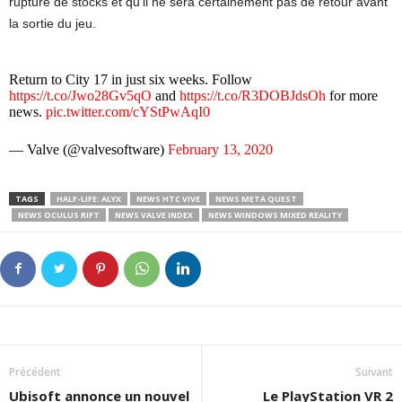
rupture de stocks et qu’il ne sera certainement pas de retour avant
la sortie du jeu.
Return to City 17 in just six weeks. Follow
https://t.co/Jwo28Gv5qO
and
https://t.co/R3DOBJdsOh
for more
news.
pic.twitter.com/cYStPwAqI0
— Valve (@valvesoftware)
February 13, 2020
TAGS
HALF-LIFE: ALYX
NEWS HTC VIVE
NEWS META QUEST
NEWS OCULUS RIFT
NEWS VALVE INDEX
NEWS WINDOWS MIXED REALITY
Précédent
Suivant
Ubisoft annonce un nouvel
Le PlayStation VR 2