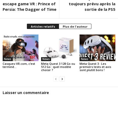
escape game VR : Prince of
toujours prévu après la
Persia: The Dagger of Time
sortie de la PS5
Articles relatifs
Plus de l'auteur
News
News
News
Casques-VR.com, c’est
Meta Quest 3 128 Go ou
Meta Quest 3 : Les
terminé…
512 Go : quel modèle
premiers tests et avis
choisir ?
sont plutôt bons !
Laisser un commentaire