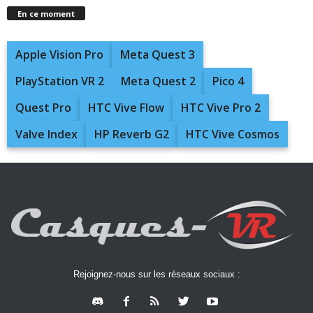
En ce moment
Apple Vision Pro
Meta Quest 3
PlayStation VR 2
Meta Quest 2
Pico 4
Quest Pro
HTC Vive Flow
HTC Vive Pro 2
Valve Index
HP Reverb G2
HTC Vive Cosmos
Rejoignez-nous sur les réseaux sociaux :