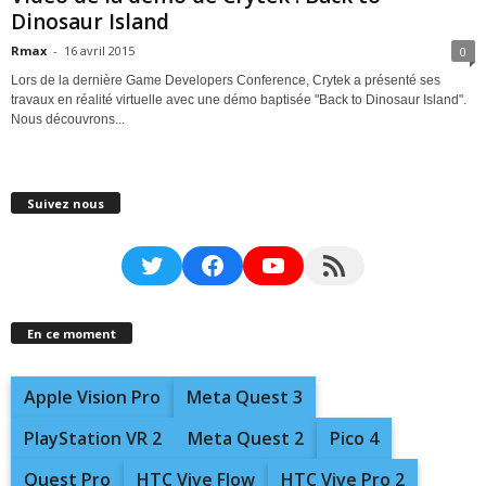
Dinosaur Island
Rmax
-
16 avril 2015
0
Lors de la dernière Game Developers Conference, Crytek a présenté ses
travaux en réalité virtuelle avec une démo baptisée "Back to Dinosaur Island".
Nous découvrons...
Suivez nous
Twitter
Facebook
YouTube
RSS Feed
En ce moment
Apple Vision Pro
Meta Quest 3
PlayStation VR 2
Meta Quest 2
Pico 4
Quest Pro
HTC Vive Flow
HTC Vive Pro 2