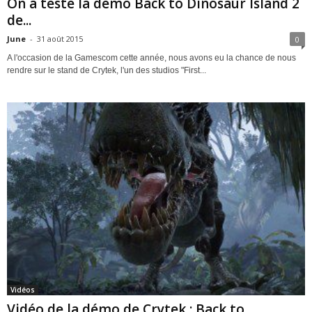
On a testé la démo Back to Dinosaur Island 2
de...
June
-
31 août 2015
0
A l'occasion de la Gamescom cette année, nous avons eu la chance de nous
rendre sur le stand de Crytek, l'un des studios "First...
Vidéos
Vidéo de la démo de Crytek : Back to