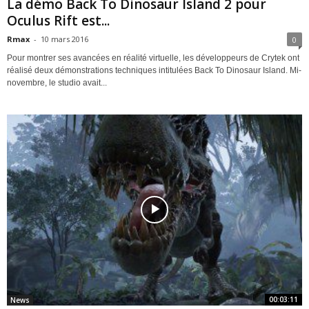
La démo Back To Dinosaur Island 2 pour
Oculus Rift est...
Rmax
-
10 mars 2016
0
Pour montrer ses avancées en réalité virtuelle, les développeurs de Crytek ont
réalisé deux démonstrations techniques intitulées Back To Dinosaur Island. Mi-
novembre, le studio avait...
00:03:11
News