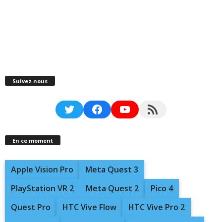
Suivez nous
Twitter
Facebook
YouTube
RSS Feed
En ce moment
Apple Vision Pro
Meta Quest 3
PlayStation VR 2
Meta Quest 2
Pico 4
Quest Pro
HTC Vive Flow
HTC Vive Pro 2