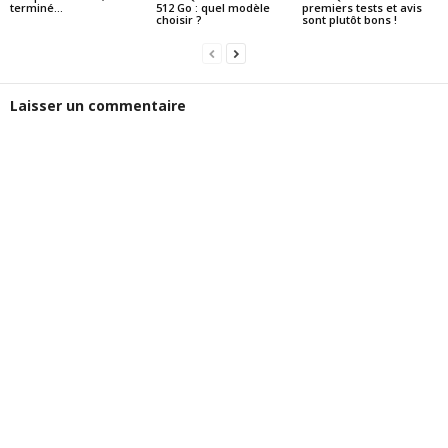
terminé…
512 Go : quel modèle
premiers tests et avis
choisir ?
sont plutôt bons !
Laisser un commentaire