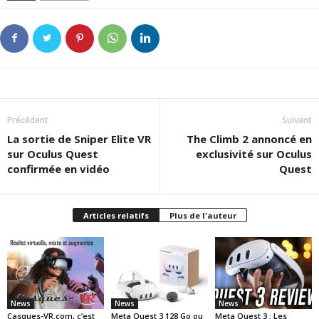
Précédent
Suivant
La sortie de Sniper Elite VR
The Climb 2 annoncé en
sur Oculus Quest
exclusivité sur Oculus
confirmée en vidéo
Quest
Articles relatifs
Plus de l'auteur
News
News
News
Casques-VR.com, c’est
Meta Quest 3 128 Go ou
Meta Quest 3 : Les