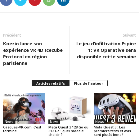
Précédent
Suivant
Koezio lance son
Le jeu d’infiltration Espire
expérience VR 4D Icecube
1: VR Operative sera
Protocol en région
disponible cette semaine
parisienne
Articles relatifs
Plus de l'auteur
News
News
News
Casques-VR.com, c’est
Meta Quest 3 128 Go ou
Meta Quest 3 : Les
terminé…
512 Go : quel modèle
premiers tests et avis
choisir ?
sont plutôt bons !