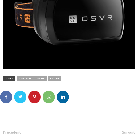
TAGS
CES 2015
OSVR
RAZER
Précédent
Suivant