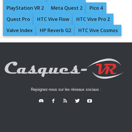
PlayStation VR 2
Meta Quest 2
Pico 4
Quest Pro
HTC Vive Flow
HTC Vive Pro 2
Valve Index
HP Reverb G2
HTC Vive Cosmos
Rejoignez-nous sur les réseaux sociaux :