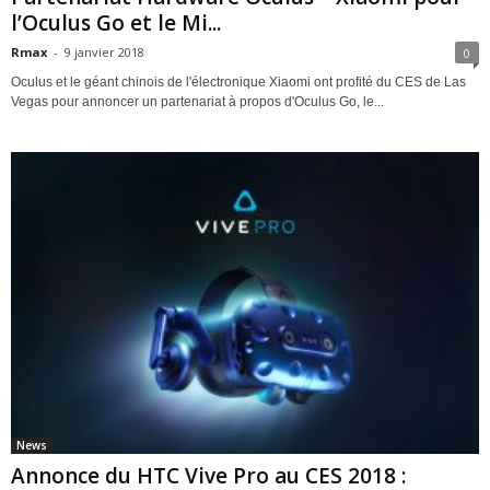
l’Oculus Go et le Mi...
Rmax
-
9 janvier 2018
0
Oculus et le géant chinois de l'électronique Xiaomi ont profité du CES de Las
Vegas pour annoncer un partenariat à propos d'Oculus Go, le...
News
Annonce du HTC Vive Pro au CES 2018 :