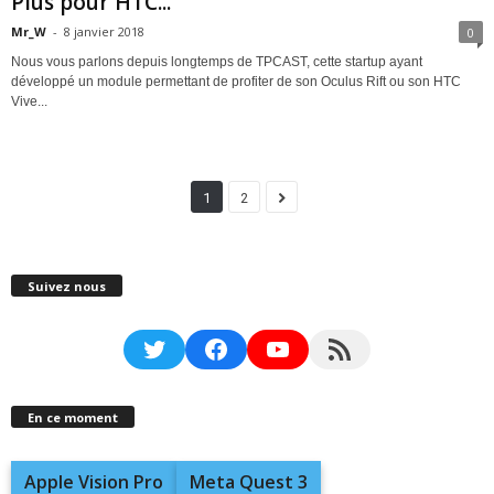
Plus pour HTC...
Mr_W
-
8 janvier 2018
0
Nous vous parlons depuis longtemps de TPCAST, cette startup ayant
développé un module permettant de profiter de son Oculus Rift ou son HTC
Vive...
1
2
Suivez nous
Twitter
Facebook
YouTube
RSS Feed
En ce moment
Apple Vision Pro
Meta Quest 3